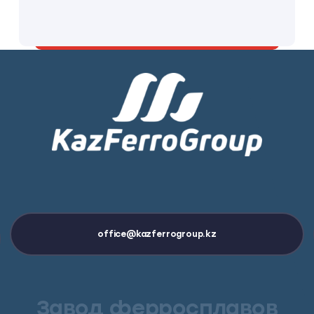
KazFerroGroup
office@kazferrogroup.kz
Завод ферросплавов