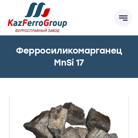
Skip
to
content
Ферросиликомарганец
MnSi 17